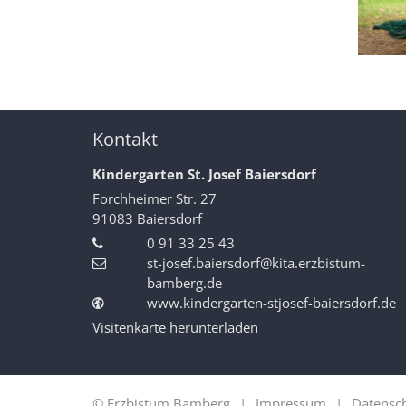
Kontakt
Kindergarten St. Josef Baiersdorf
Forchheimer Str. 27
91083
Baiersdorf
0 91 33 25 43
st-josef.baiersdorf@kita.erzbistum-
bamberg.de
www.kindergarten-stjosef-baiersdorf.de
Visitenkarte herunterladen
© Erzbistum Bamberg
Impressum
Datensc